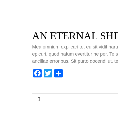
AN ETERNAL SH
Mea omnium explicari te, eu sit vidit ha
epicuri, quod natum evertitur ne per. Te
ancillae erroribus. Sit purto docendi ut, t
COUNT 
impressum
Facebook
Twitter
Teilen
datenschutz
Besuch
kontakt
Besuch
Besuch
Besuch
16.02.