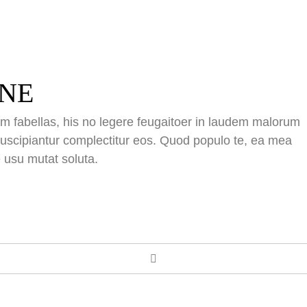
INE
rum fabellas, his no legere feugaitoer in laudem malorum
 suscipiantur complectitur eos. Quod populo te, ea mea
e usu mutat soluta.
Facebo
Twit
T
PER DAY
er gesamt:
48424
er heute:
5
er gestern:
27
er pro Monat:
311
2018:
16. Februar 2018