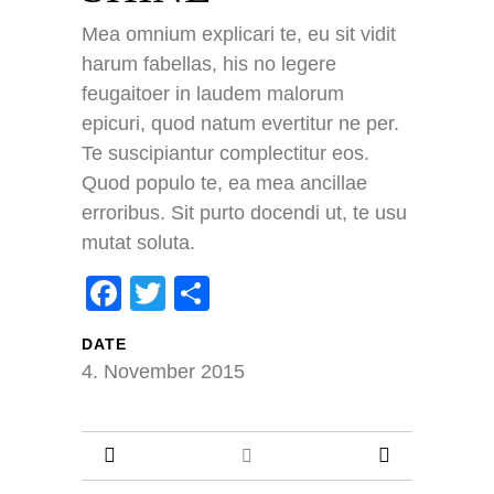
impressum
Mea omnium explicari te, eu sit vidit
datenschutz
harum fabellas, his no legere
kontakt
feugaitoer in laudem malorum
epicuri, quod natum evertitur ne per.
COUNT PER DAY
Te suscipiantur complectitur eos.
Quod populo te, ea mea ancillae
48596
Besucher gesamt:
erroribus. Sit purto docendi ut, te usu
34
Besucher heute:
55
Besucher gestern:
mutat soluta.
483
Besucher pro Monat:
Facebook
Twitter
Teilen
16. Februar 2018
16.02.2018:
Facebook
Twitter
Teilen
DATE
4. November 2015