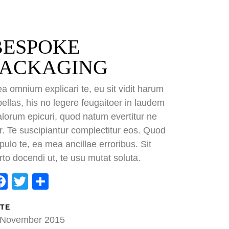
BESPOKE
PACKAGING
a omnium explicari te, eu sit vidit harum
bellas, his no legere feugaitoer in laudem
lorum epicuri, quod natum evertitur ne
r. Te suscipiantur complectitur eos. Quod
pulo te, ea mea ancillae erroribus. Sit
ok
ter
eilen
rto docendi ut, te usu mutat soluta.
Facebook
Twitter
Teilen
TE
 November 2015