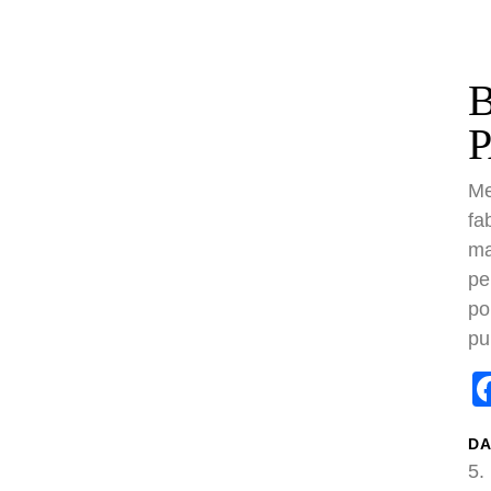
Me
fa
ma
pe
po
Facebo
Twit
T
PER DAY
pu
er gesamt:
48435
er heute:
16
er gestern:
27
DA
er pro Monat:
322
2018:
16. Februar 2018
5.