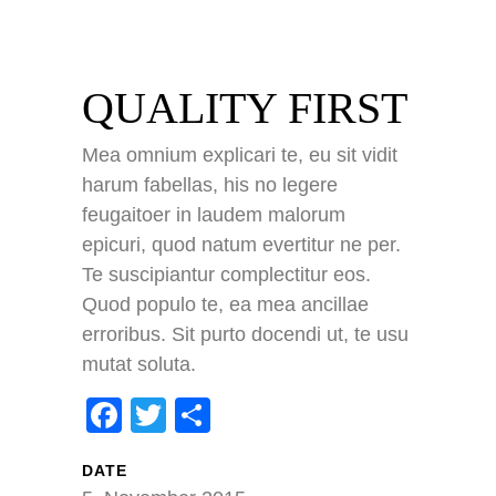
QUALITY FIRST
impressum
Mea omnium explicari te, eu sit vidit
datenschutz
harum fabellas, his no legere
kontakt
feugaitoer in laudem malorum
epicuri, quod natum evertitur ne per.
COUNT PER DAY
Te suscipiantur complectitur eos.
Quod populo te, ea mea ancillae
48627
Besucher gesamt:
erroribus. Sit purto docendi ut, te usu
65
Besucher heute:
mutat soluta.
55
Besucher gestern:
514
Besucher pro Monat:
Facebook
Twitter
Teilen
16. Februar 2018
16.02.2018:
Facebook
Twitter
Teilen
DATE