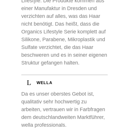
Lifestyle. Die Produkte kommen aus
einer Manufaktur in Dresden und
verzichten auf alles, was das Haar
nicht benötigt. Das heißt, dass die
Organics Lifestyle Serie komplett auf
impressum
Silikone, Parabene, Mikroplastik und
datenschutz
Sulfate verzichtet, die das Haar
kontakt
beschweren und es in seiner eigenen
Struktur gefangen halten.
COUNT PER DAY
ghd
Besucher gesamt:
48578
WELLA
Besucher heute:
16
Besucher gestern:
55
Da es unser oberstes Gebot ist,
Besucher pro Monat:
465
qualitativ sehr hochwertig zu
16.02.2018:
16. Februar 2018
arbeiten, vertrauen wir in Farbfragen
Facebook
Twitter
Teilen
dem deutschlandweiten Marktführer,
wella professionals.