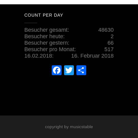
COUNT PER DAY
Besucher gesamt:
48630
Besucher heute:
2
Besucher gestern:
66
Besucher pro Monat:
517
16.02.2018:
16. Februar 2018
Facebook
Twitter
Teilen
copyright by musicstable