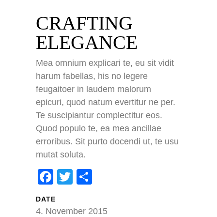
CRAFTING
ELEGANCE
impressum
Mea omnium explicari te, eu sit vidit
datenschutz
harum fabellas, his no legere
kontakt
feugaitoer in laudem malorum
epicuri, quod natum evertitur ne per.
COUNT PER DAY
Te suscipiantur complectitur eos.
Quod populo te, ea mea ancillae
Besucher gesamt:
48577
erroribus. Sit purto docendi ut, te usu
Besucher heute:
15
Besucher gestern:
55
mutat soluta.
Besucher pro Monat:
464
Facebook
Twitter
Teilen
16.02.2018:
16. Februar 2018
Facebook
Twitter
Teilen
DATE
4. November 2015