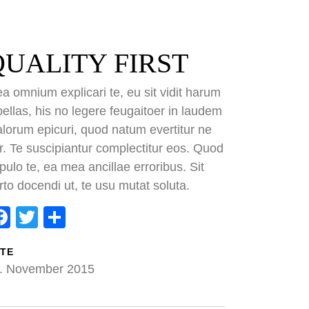
QUALITY FIRST
a omnium explicari te, eu sit vidit harum
bellas, his no legere feugaitoer in laudem
lorum epicuri, quod natum evertitur ne
r. Te suscipiantur complectitur eos. Quod
pulo te, ea mea ancillae erroribus. Sit
ok
ter
eilen
rto docendi ut, te usu mutat soluta.
Facebook
Twitter
Teilen
TE
. November 2015