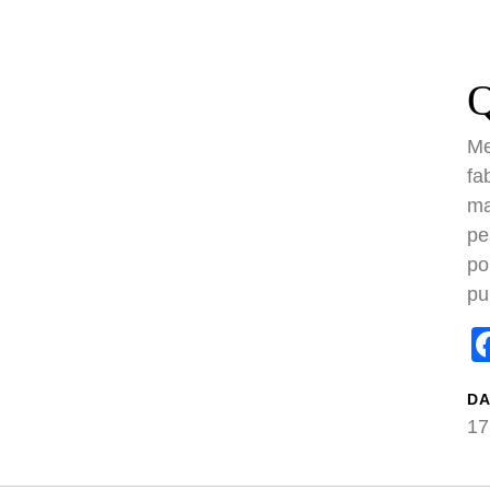
Me
fa
ma
pe
po
Facebo
Twit
T
PER DAY
pu
er gesamt:
48424
er heute:
5
er gestern:
27
DA
er pro Monat:
311
2018:
16. Februar 2018
17