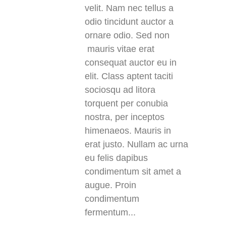
velit. Nam nec tellus a
odio tincidunt auctor a
ornare odio. Sed non
mauris vitae erat
consequat auctor eu in
elit. Class aptent taciti
sociosqu ad litora
impressum
torquent per conubia
datenschutz
nostra, per inceptos
kontakt
himenaeos. Mauris in
erat justo. Nullam ac urna
COUNT PER DAY
eu felis dapibus
condimentum sit amet a
Besucher gesamt:
48481
augue. Proin
Besucher heute:
62
Besucher gestern:
27
condimentum
Besucher pro Monat:
368
fermentum...
16.02.2018:
16. Februar 2018