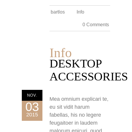
bartlos
Info
0 Comments
Info
DESKTOP
ACCESSORIES
NOV.
Mea omnium explicari te,
03
eu sit vidit harum
2015
fabellas, his no legere
feugaitoer in laudem
malorum epicuri, quod