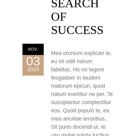
SEARCH
OF
SUCCESS
NOV.
Mea omnium explicari te,
03
eu sit vidit harum
2015
fabellas, his no legere
feugaitoer in laudem
malorum epicuri, quod
natum evertitur ne per. Te
suscipiantur complectitur
eos. Quod populo te, ea
mea ancillae erroribus.
Sit purto docendi ut, te
usu mutat soluta lucilius