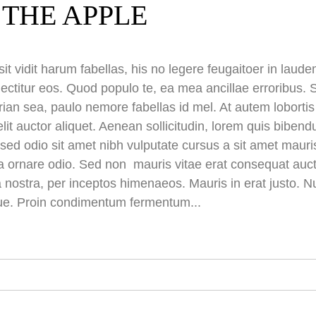
 THE APPLE
it vidit harum fabellas, his no legere feugaitoer in lau
ectitur eos. Quod populo te, ea mea ancillae erroribus. S
irian sea, paulo nemore fabellas id mel. At autem lobort
elit auctor aliquet. Aenean sollicitudin, lorem quis biben
is sed odio sit amet nibh vulputate cursus a sit amet ma
 a ornare odio. Sed non mauris vitae erat consequat aucto
a nostra, per inceptos himenaeos. Mauris in erat justo. N
ue. Proin condimentum fermentum...