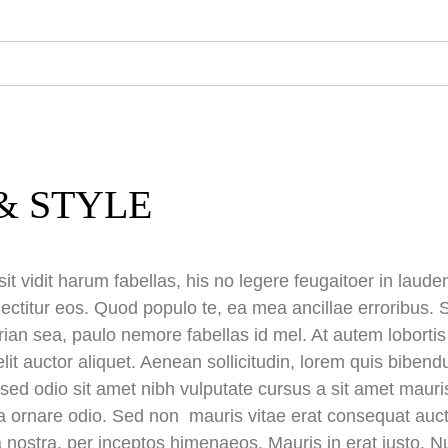
& STYLE
it vidit harum fabellas, his no legere feugaitoer in lau
ectitur eos. Quod populo te, ea mea ancillae erroribus. S
irian sea, paulo nemore fabellas id mel. At autem lobort
elit auctor aliquet. Aenean sollicitudin, lorem quis biben
is sed odio sit amet nibh vulputate cursus a sit amet ma
 a ornare odio. Sed non mauris vitae erat consequat aucto
a nostra, per inceptos himenaeos. Mauris in erat justo. N