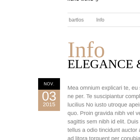
bartlos
Info
Info
ELEGANCE 
NOV.
Mea omnium explicari te, eu s
03
ne per. Te suscipiantur compl
2015
lucilius No iusto utroque ape
quo. Proin gravida nibh vel v
sagittis sem nibh id elit. Du
tellus a odio tincidunt auctor
ad litora torquent per conubi