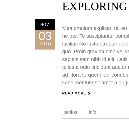
EXPLORING
NOV.
Mea omnium explicari te, eu s
03
ne per. Te suscipiantur compl
2015
lucilius No iusto utroque ape
quo. Proin gravida nibh vel v
sagittis sem nibh id elit. Du
tellus a odio tincidunt auctor
ad litora torquent per conubi
condimentum sit amet a aug
READ MORE
bartlos
Info