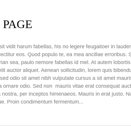
 PAGE
it vidit harum fabellas, his no legere feugaitoer in lau
ectitur eos. Quod populo te, ea mea ancillae erroribus. S
irian sea, paulo nemore fabellas id mel. At autem lobort
elit auctor aliquet. Aenean sollicitudin, lorem quis biben
is sed odio sit amet nibh vulputate cursus a sit amet ma
 a ornare odio. Sed non mauris vitae erat consequat aucto
a nostra, per inceptos himenaeos. Mauris in erat justo. N
ue. Proin condimentum fermentum...