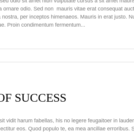
is sed odio sit amet nibh vulputate cursus a sit amet ma
 a ornare odio. Sed non mauris vitae erat consequat aucto
a nostra, per inceptos himenaeos. Mauris in erat justo. N
ue. Proin condimentum fermentum...
OF SUCCESS
it vidit harum fabellas, his no legere feugaitoer in lau
ectitur eos. Quod populo te, ea mea ancillae erroribus. S