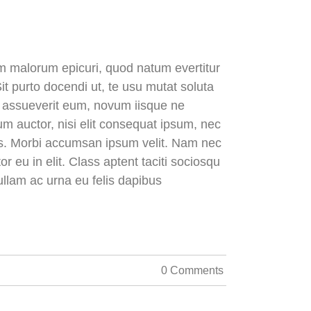
dem malorum epicuri, quod natum evertitur
it purto docendi ut, te usu mutat soluta
is assueverit eum, novum iisque ne
dum auctor, nisi elit consequat ipsum, nec
uris. Morbi accumsan ipsum velit. Nam nec
r eu in elit. Class aptent taciti sociosqu
ullam ac urna eu felis dapibus
0 Comments