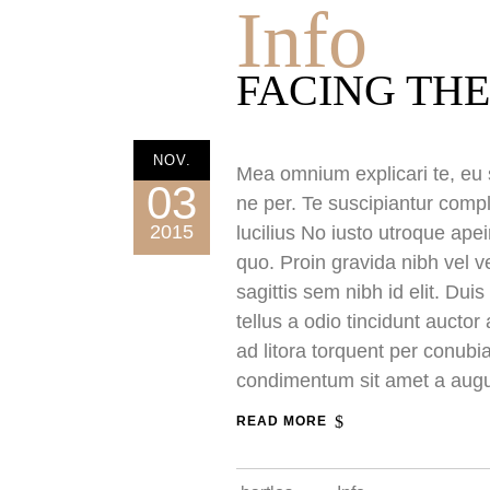
Info
FACING THE
NOV.
Mea omnium explicari te, eu s
03
ne per. Te suscipiantur compl
2015
lucilius No iusto utroque ape
quo. Proin gravida nibh vel v
sagittis sem nibh id elit. Du
tellus a odio tincidunt auctor
ad litora torquent per conubi
condimentum sit amet a aug
READ MORE