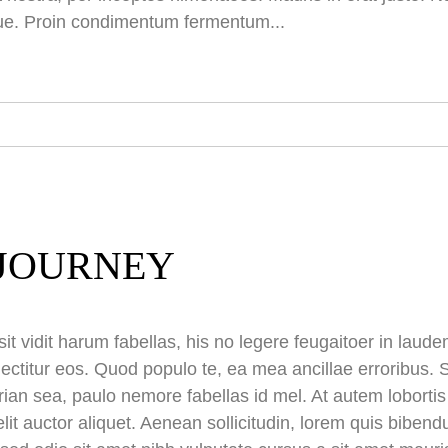
ue. Proin condimentum fermentum...
JOURNEY
it vidit harum fabellas, his no legere feugaitoer in lau
ectitur eos. Quod populo te, ea mea ancillae erroribus. S
irian sea, paulo nemore fabellas id mel. At autem lobort
elit auctor aliquet. Aenean sollicitudin, lorem quis biben