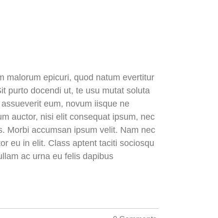
dem malorum epicuri, quod natum evertitur
it purto docendi ut, te usu mutat soluta
is assueverit eum, novum iisque ne
dum auctor, nisi elit consequat ipsum, nec
uris. Morbi accumsan ipsum velit. Nam nec
r eu in elit. Class aptent taciti sociosqu
ullam ac urna eu felis dapibus