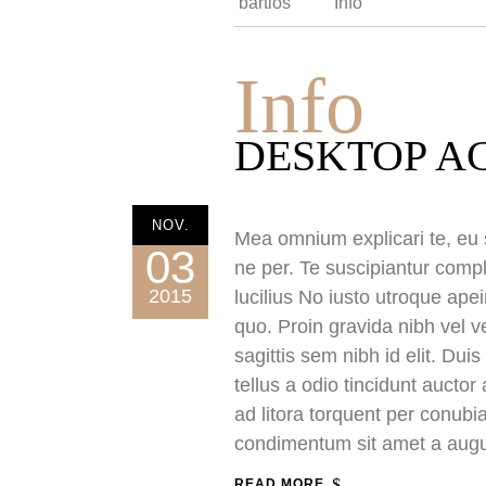
bartlos
Info
Info
DESKTOP A
NOV.
Mea omnium explicari te, eu s
03
ne per. Te suscipiantur compl
2015
lucilius No iusto utroque ape
quo. Proin gravida nibh vel v
sagittis sem nibh id elit. Du
tellus a odio tincidunt auctor
ad litora torquent per conubi
condimentum sit amet a aug
READ MORE