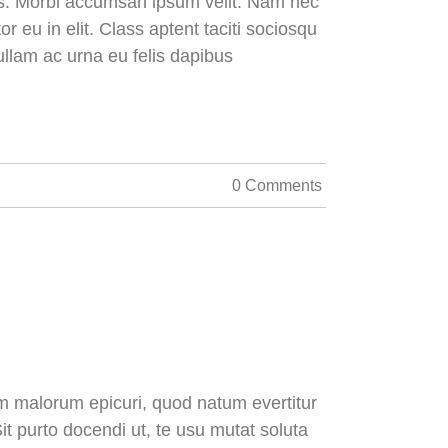
uris. Morbi accumsan ipsum velit. Nam nec
r eu in elit. Class aptent taciti sociosqu
ullam ac urna eu felis dapibus
0 Comments
dem malorum epicuri, quod natum evertitur
it purto docendi ut, te usu mutat soluta