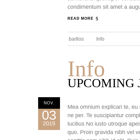
condimentum sit amet a aug
READ MORE
bartlos
Info
Info
UPCOMING 
NOV.
Mea omnium explicari te, eu s
03
ne per. Te suscipiantur compl
2015
lucilius No iusto utroque ape
quo. Proin gravida nibh vel v