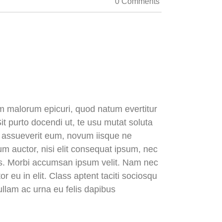
0 Comments
dem malorum epicuri, quod natum evertitur
it purto docendi ut, te usu mutat soluta
is assueverit eum, novum iisque ne
dum auctor, nisi elit consequat ipsum, nec
uris. Morbi accumsan ipsum velit. Nam nec
r eu in elit. Class aptent taciti sociosqu
ullam ac urna eu felis dapibus