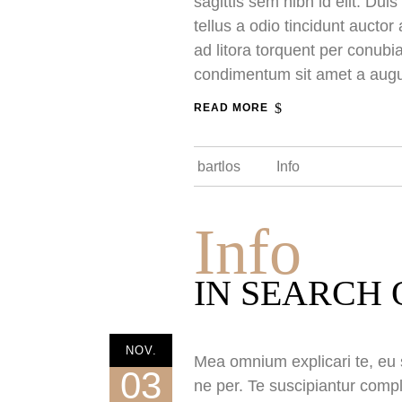
sagittis sem nibh id elit. Du
tellus a odio tincidunt auctor
ad litora torquent per conubi
condimentum sit amet a aug
READ MORE
bartlos
Info
Info
IN SEARCH 
NOV.
Mea omnium explicari te, eu s
03
ne per. Te suscipiantur compl