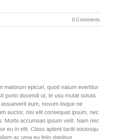
0 Comments
dem malorum epicuri, quod natum evertitur
it purto docendi ut, te usu mutat soluta
is assueverit eum, novum iisque ne
dum auctor, nisi elit consequat ipsum, nec
uris. Morbi accumsan ipsum velit. Nam nec
r eu in elit. Class aptent taciti sociosqu
ullam ac urna eu felis dapibus