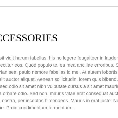
CCESSORIES
it vidit harum fabellas, his no legere feugaitoer in lau
ectitur eos. Quod populo te, ea mea ancillae erroribus. S
irian sea, paulo nemore fabellas id mel. At autem lobort
elit auctor aliquet. Aenean sollicitudin, lorem quis biben
is sed odio sit amet nibh vulputate cursus a sit amet ma
 a ornare odio. Sed non mauris vitae erat consequat aucto
a nostra, per inceptos himenaeos. Mauris in erat justo. N
ue. Proin condimentum fermentum...