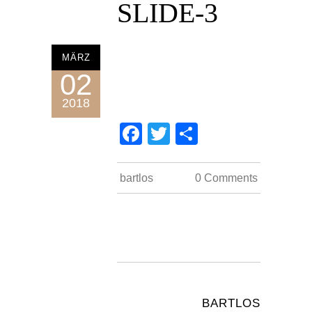
SLIDE-3
MÄRZ
02
2018
Facebook
Twitter
Teilen
impressum
bartlos
0 Comments
datenschutz
kontakt
COUNT PER DAY
Besucher gesamt:
48654
Besucher heute:
11
BARTLOS
Besucher gestern:
15