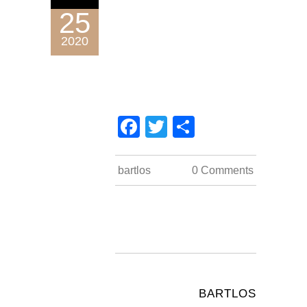
25
2020
Facebook
Twitter
Teilen
impressum
bartlos
0 Comments
datenschutz
kontakt
COUNT PER DAY
Besucher gesamt:
48518
Besucher heute:
11
BARTLOS
Besucher gestern:
88