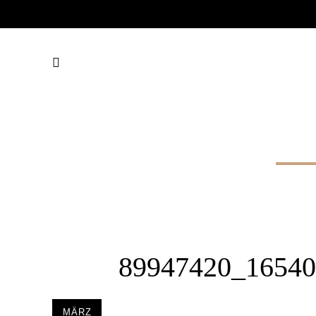
89947420_165402811473854
89947420_1654
MÄRZ