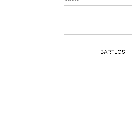
BARTLOS
COUNT 
impressum
datenschutz
48610
kontakt
48
Besu
55
Besu
497
Bes
16. Fe